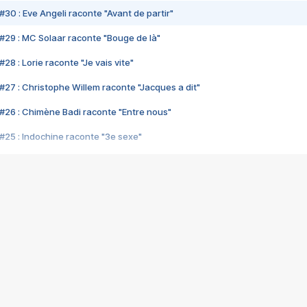
#30 : Eve Angeli raconte "Avant de partir"
#29 : MC Solaar raconte "Bouge de là"
28 : Lorie raconte "Je vais vite"
#27 : Christophe Willem raconte "Jacques a dit"
#26 : Chimène Badi raconte "Entre nous"
#25 : Indochine raconte "3e sexe"
#24 : Zaho raconte "C'est chelou"
#23 : Patrick Bruel raconte "Au café des délices"
#22 : Kyo raconte "Le chemin"
#21 : Nolwenn Leroy raconte "Cassé"
#20 : Patrick Hernandez raconte "Born to be alive"
#19 : Lorie raconte "Près de moi"