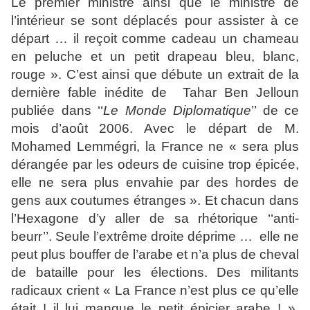
Le premier ministre ainsi que le ministre de
l’intérieur se sont déplacés pour assister à ce
départ … il reçoit comme cadeau un chameau
en peluche et un petit drapeau bleu, blanc,
rouge ». C’est ainsi que débute un extrait de la
dernière fable inédite de
Tahar Ben Jelloun
publiée dans ‘‘
Le Monde Diplomatique
’’ de ce
mois d’août 2006.
Avec le départ de M.
Mohamed Lemmégri, la France ne « sera plus
dérangée par les odeurs de cuisine trop épicée,
elle ne sera plus envahie par des hordes de
gens aux coutumes étranges ». Et chacun dans
l’Hexagone d’y aller de sa rhétorique ‘‘anti-
beurr’’. Seule l’extrême droite déprime …
elle ne
peut plus bouffer de l’arabe et n’a plus de cheval
de bataille pour les élections. Des militants
radicaux crient « La France n’est plus ce qu’elle
était ! il lui manque le petit épicier arabe ! ».