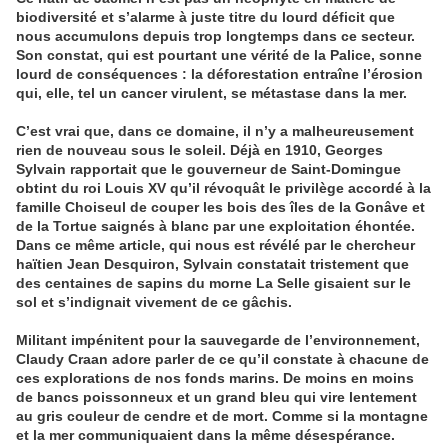
biodiversité et s’alarme à juste titre du lourd déficit que
nous accumulons depuis trop longtemps dans ce secteur.
Son constat, qui est pourtant une vérité de la Palice, sonne
lourd de conséquences : la déforestation entraîne l’érosion
qui, elle, tel un cancer virulent, se métastase dans la mer.
C’est vrai que, dans ce domaine, il n’y a malheureusement
rien de nouveau sous le soleil. Déjà en 1910, Georges
Sylvain rapportait que le gouverneur de Saint-Domingue
obtint du roi Louis XV qu’il révoquât le privilège accordé à la
famille Choiseul de couper les bois des îles de la Gonâve et
de la Tortue saignés à blanc par une exploitation éhontée.
Dans ce même article, qui nous est révélé par le chercheur
haïtien Jean Desquiron, Sylvain constatait tristement que
des centaines de sapins du morne La Selle gisaient sur le
sol et s’indignait vivement de ce gâchis.
Militant impénitent pour la sauvegarde de l’environnement,
Claudy Craan adore parler de ce qu’il constate à chacune de
ces explorations de nos fonds marins. De moins en moins
de bancs poissonneux et un grand bleu qui vire lentement
au gris couleur de cendre et de mort. Comme si la montagne
et la mer communiquaient dans la même désespérance.