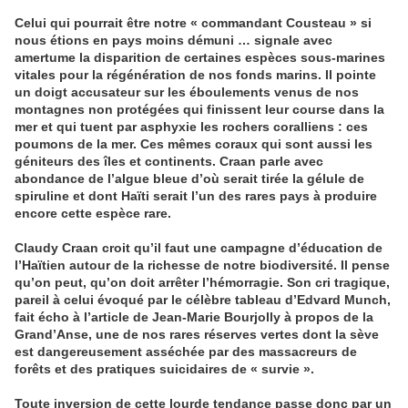
Celui qui pourrait être notre « commandant Cousteau » si
nous étions en pays moins démuni … signale avec
amertume la disparition de certaines espèces sous-marines
vitales pour la régénération de nos fonds marins. Il pointe
un doigt accusateur sur les éboulements venus de nos
montagnes non protégées qui finissent leur course dans la
mer et qui tuent par asphyxie les rochers coralliens : ces
poumons de la mer. Ces mêmes coraux qui sont aussi les
géniteurs des îles et continents. Craan parle avec
abondance de l’algue bleue d’où serait tirée la gélule de
spiruline et dont Haïti serait l’un des rares pays à produire
encore cette espèce rare.
Claudy Craan croit qu’il faut une campagne d’éducation de
l’Haïtien autour de la richesse de notre biodiversité. Il pense
qu’on peut, qu’on doit arrêter l’hémorragie. Son cri tragique,
pareil à celui évoqué par le célèbre tableau d’Edvard Munch,
fait écho à l’article de Jean-Marie Bourjolly à propos de la
Grand’Anse, une de nos rares réserves vertes dont la sève
est dangereusement asséchée par des massacreurs de
forêts et des pratiques suicidaires de « survie ».
Toute inversion de cette lourde tendance passe donc par un