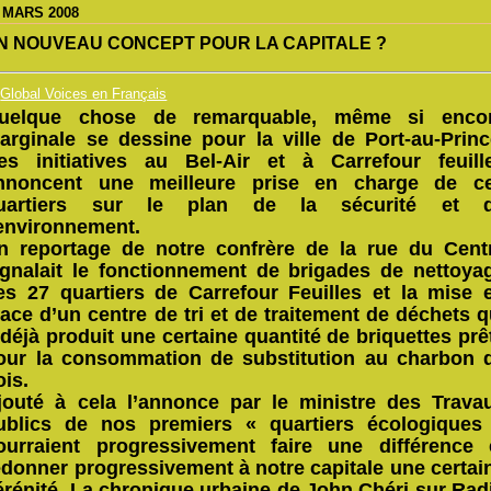
 MARS 2008
N NOUVEAU CONCEPT POUR LA CAPITALE ?
uelque chose de remarquable, même si enco
arginale se dessine pour la ville de Port-au-Princ
es initiatives au Bel-Air et à Carrefour feuill
nnoncent une meilleure prise en charge de c
uartiers sur le plan de la sécurité et 
’environnement.
n reportage de notre confrère de la rue du Cent
ignalait le fonctionnement de brigades de nettoya
es 27 quartiers de Carrefour Feuilles et la mise 
lace d’un centre de tri et de traitement de déchets q
 déjà produit une certaine quantité de briquettes prê
our la consommation de substitution au charbon 
ois.
jouté à cela l’annonce par le ministre des Trava
ublics de nos premiers « quartiers écologiques
ourraient progressivement faire une différence 
edonner progressivement à notre capitale une certai
érénité. La chronique urbaine de John Chéri sur Rad