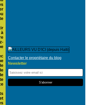
es
er
ou
te
ir
 à
re
z-
be
ec
Contacter le propriétaire du blog
ne
Newsletter
de
de
de
te
ce
ts
et
es