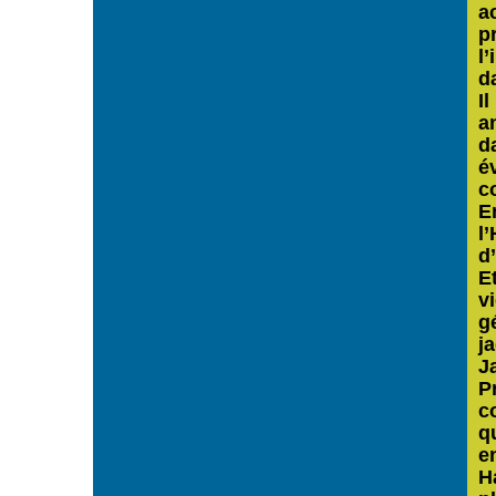
a
p
l
d
I
a
d
é
c
E
l
d
E
v
g
j
J
P
c
q
e
H