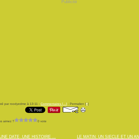
Publicité
té par roodyedme à 13:11 -
Commentaires [
…
]
- Permalien [
#
]
s aimez ?
0 vote
UNE DATE, UNE HISTOIRE ...
LE MATIN: UN SIECLE ET UN A