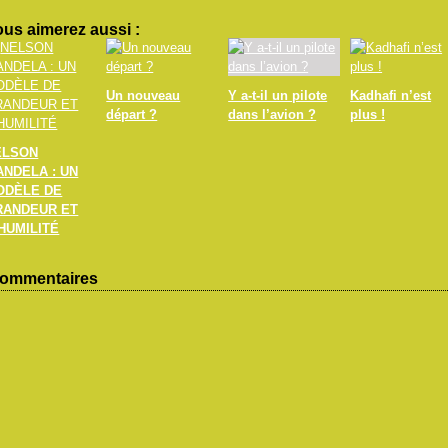
us aimerez aussi :
Un nouveau
Y a-t-il un pilote
Kadhafi n’est
départ ?
dans l’avion ?
plus !
ELSON
ANDELA : UN
ODÈLE DE
RANDEUR ET
HUMILITÉ
ommentaires