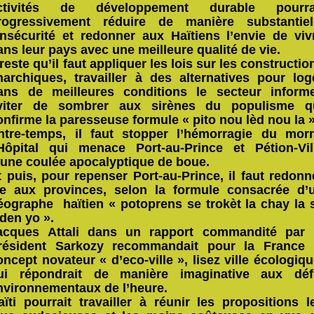
ctivités de développement durable pourra
rogressivement réduire de manière substantiel
’insécurité et redonner aux Haïtiens l’envie de viv
ans leur pays avec une meilleure qualité de vie.
l reste qu’il faut appliquer les lois sur les constructio
narchiques, travailler à des alternatives pour log
ans de meilleures conditions le secteur informe
viter de sombrer aux sirènes du populisme q
onfirme la paresseuse formule « pito nou lèd nou la »
ntre-temps, il faut stopper l’hémorragie du mor
’Hôpital qui menace Port-au-Prince et Pétion-Vil
’une coulée apocalyptique de boue.
t puis, pour repenser Port-au-Prince, il faut redonn
ie aux provinces, selon la formule consacrée d’
éographe haïtien « potoprens se trokèt la chay la 
aden yo ».
acques Attali dans un rapport commandité par 
résident Sarkozy recommandait pour la France 
oncept novateur « d’eco-ville », lisez ville écologiqu
ui répondrait de manière imaginative aux déf
nvironnementaux de l’heure.
aïti pourrait travailler à réunir les propositions l