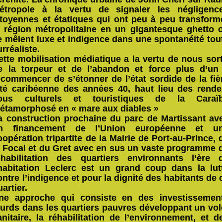
étropole à la vertu de signaler les négligenc
itoyennes et étatiques qui ont peu à peu transform
a région métropolitaine en un gigantesque ghetto 
e mêlent luxe et indigence dans une spontanéité tou
urréaliste.
ette mobilisation médiatique a la vertu de nous sort
e la torpeur et de l’abandon et force plus d’un
ecommencer de s’étonner de l’état sordide de la fiè
ité caribéenne des années 40, haut lieu des rende
ous culturels et touristiques de la Caraï
étamorphosé en « mare aux diables »
a construction prochaine du parc de Martissant av
n financement de l’Union européenne et u
oopération tripartite de la Mairie de Port-au-Prince, 
a Focal et du Gret avec en sus un vaste programme 
éhabilitation des quartiers environnants l’ère 
’habitation Leclerc est un grand coup dans la lut
ontre l’indigence et pour la dignité des habitants de 
uartier.
ne approche qui consiste en des investissemen
ourds dans les quartiers pauvres développant un vol
anitaire, la réhabilitation de l’environnement, et d