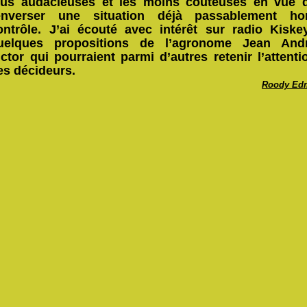
lus audacieuses et les moins coûteuses en vue 
enverser une situation déjà passablement ho
ontrôle. J’ai écouté avec intérêt sur radio Kiske
uelques propositions de l’agronome Jean And
ictor qui pourraient parmi d’autres retenir l’attenti
es décideurs.
Roody Ed