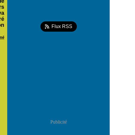
de
rs
ya
ré
on
Flux RSS
mé
Publicité