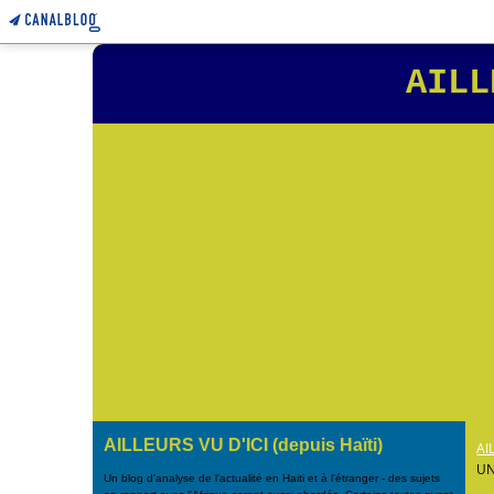
AILL
AILLEURS VU D'ICI (depuis Haïti)
AI
UN
Un blog d'analyse de l'actualité en Haiti et à l'étranger - des sujets