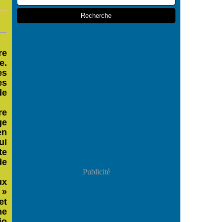
re
e.
es
es
de
re
ge
en
ui
te
de
Publicité
ux
 »
et
ne
io