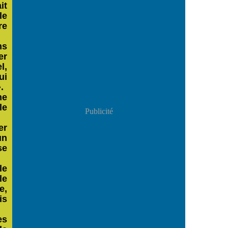
it
le
re
ns
er
l,
ui
.
ne
le
Publicité
er
un
se
le
le
e,
is
es