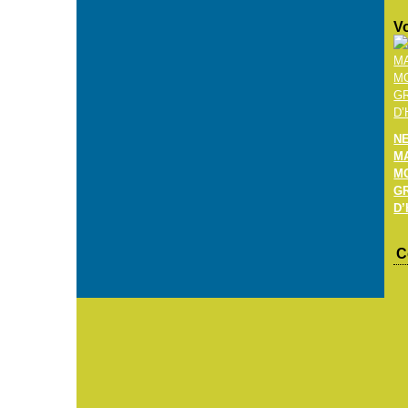
Vo
N
M
M
G
D’
C