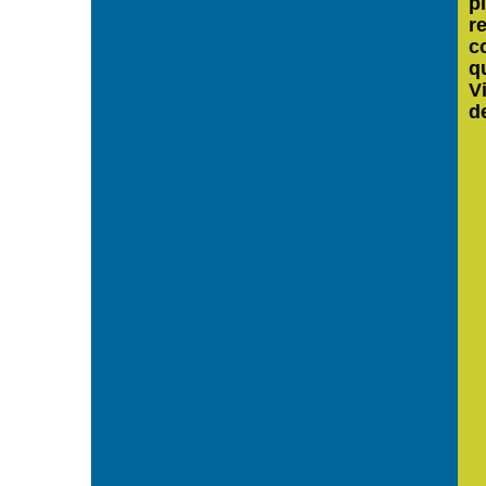
p
r
c
q
V
d