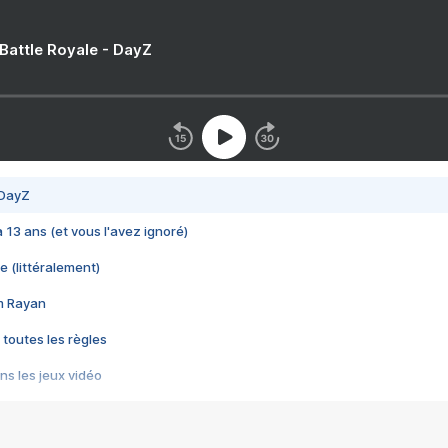
 Battle Royale - DayZ
 DayZ
 a 13 ans (et vous l'avez ignoré)
e (littéralement)
im Rayan
 toutes les règles
s les jeux vidéo
us choquant de Rockstar ? - Le scandale BULLY
e plus moche de Steam