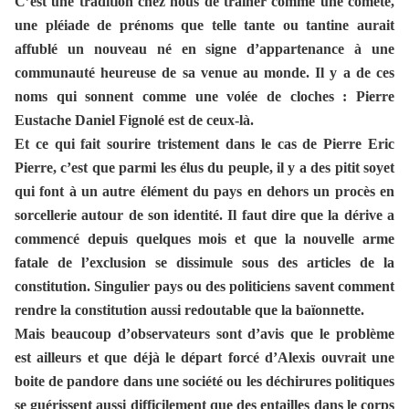
C’est une tradition chez nous de traîner comme une comète,
une pléiade de prénoms que telle tante ou tantine aurait
affublé un nouveau né en signe d’appartenance à une
communauté heureuse de sa venue au monde. Il y a de ces
noms qui sonnent comme une volée de cloches : Pierre
Eustache Daniel Fignolé est de ceux-là.
Et ce qui fait sourire tristement dans le cas de Pierre Eric
Pierre, c’est que parmi les élus du peuple, il y a des pitit soyet
qui font à un autre élément du pays en dehors un procès en
sorcellerie autour de son identité. Il faut dire que la dérive a
commencé depuis quelques mois et que la nouvelle arme
fatale de l’exclusion se dissimule sous des articles de la
constitution. Singulier pays ou des politiciens savent comment
rendre la constitution aussi redoutable que la baïonnette.
Mais beaucoup d’observateurs sont d’avis que le problème
est ailleurs et que déjà le départ forcé d’Alexis ouvrait une
boite de pandore dans une société ou les déchirures
politiques
se guérissent aussi difficilement que des entailles dans le corps