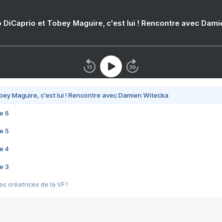
 DiCaprio et Tobey Maguire, c'est lui ! Rencontre avec Dam
bey Maguire, c'est lui ! Rencontre avec Damien Witecka
e 6
e 5
e 4
e 3
s créatrices de la VF !
e 2
e 1