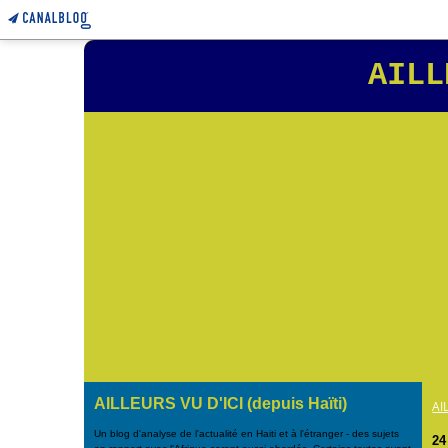
AILL
AILLEURS VU D'ICI (depuis Haïti)
AI
Un blog d'analyse de l'actualité en Haiti et à l'étranger - des sujets
24