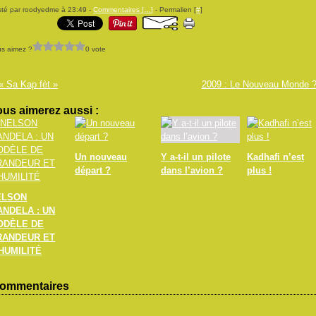
té par roodyedme à 23:49 -
Commentaires [
…
]
- Permalien [
#
]
s aimez ?
0 vote
« Sa Kap fèt »
2009 : Le Nouveau Monde 
us aimerez aussi :
Un nouveau
Y a-t-il un pilote
Kadhafi n’est
départ ?
dans l’avion ?
plus !
ELSON
ANDELA : UN
ODÈLE DE
RANDEUR ET
HUMILITÉ
ommentaires