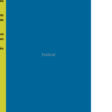
iés
ts
nte
ent
nes
rès
Publicité