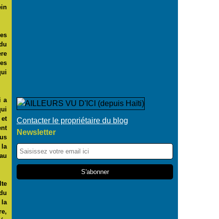
ein
ges
 du
ère
es
qui
i a
qui
 et
Contacter le propriétaire du blog
ent
Newsletter
us
 la
 au
lte
 du
 la
re,