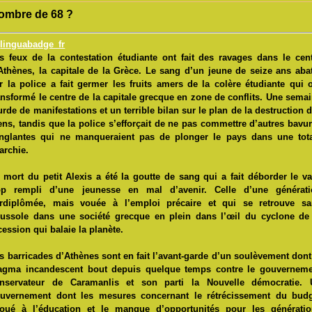
’ombre de 68 ?
s feux de la contestation étudiante ont fait des ravages dans le cen
Athènes, la capitale de la Grèce. Le sang d’un jeune de seize ans aba
r la police a fait germer les fruits amers de la colère étudiante qui 
ansformé le centre de la capitale grecque en zone de conflits. Une sema
urde de manifestations et un terrible bilan sur le plan de la destruction 
ens, tandis que la police s’efforçait de ne pas commettre d’autres bavu
nglantes qui ne manqueraient pas de plonger le pays dans une tot
archie.
 mort du petit Alexis a été la goutte de sang qui a fait déborder le v
op rempli d’une jeunesse en mal d’avenir. Celle d’une générati
rdiplômée, mais vouée à l’emploi précaire et qui se retrouve sa
ussole dans une société grecque en plein dans l’œil du cyclone de
cession qui balaie la planète.
s barricades d’Athènes sont en fait l’avant-garde d’un soulèvement dont
gma incandescent bout depuis quelque temps contre le gouverneme
nservateur de Caramanlis et son parti la Nouvelle démocratie. 
uvernement dont les mesures concernant le rétrécissement du budg
loué à l’éducation et le manque d’opportunités pour les générati