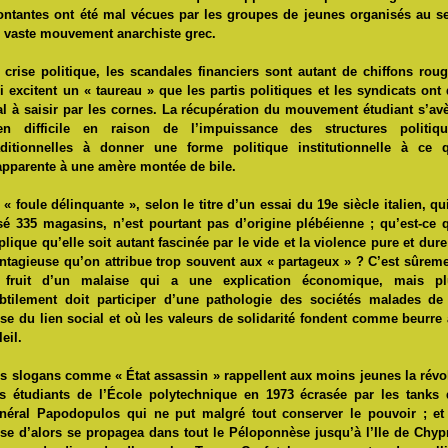
ntantes ont été mal vécues par les groupes de jeunes organisés au s
 vaste mouvement anarchiste grec.
 crise politique, les scandales financiers sont autant de chiffons rou
i excitent un « taureau » que les partis politiques et les syndicats ont
l à saisir par les cornes. La récupération du mouvement étudiant s’av
en difficile en raison de l’impuissance des structures politiqu
aditionnelles à donner une forme politique institutionnelle à ce 
apparente à une amère montée de bile.
 « foule délinquante », selon le titre d’un essai du 19e siècle italien, qu
sé 335 magasins, n’est pourtant pas d’origine plébéienne ; qu’est-ce 
plique qu’elle soit autant fascinée par le vide et la violence pure et dure
ntagieuse qu’on attribue trop souvent aux « partageux » ? C’est sûrem
 fruit d’un malaise qui a une explication économique, mais pl
btilement doit participer d’une pathologie des sociétés malades de
ise du lien social et où les valeurs de solidarité fondent comme beurre
leil.
s slogans comme « État assassin » rappellent aux moins jeunes la révo
s étudiants de l’École polytechnique en 1973 écrasée par les tanks
néral Papodopulos qui ne put malgré tout conserver le pouvoir ; et
ise d’alors se propagea dans tout le Péloponnèse jusqu’à l’Ile de Chyp