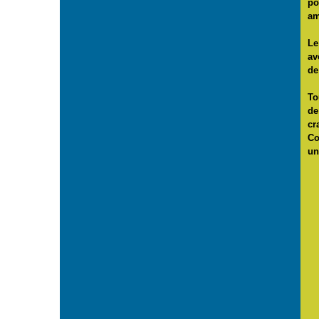
po
am
Le
av
de
To
de
cr
Co
un