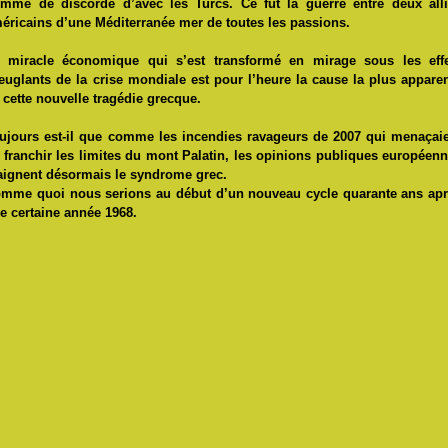
mme de discorde d’avec les Turcs. Ce fut la guerre entre deux all
éricains d’une Méditerranée mer de toutes les passions.
 miracle économique qui s’est transformé en mirage sous les effe
euglants de la crise mondiale est pour l’heure la cause la plus appare
 cette nouvelle tragédie grecque.
ujours est-il que comme les incendies ravageurs de 2007 qui menaçai
 franchir les limites du mont Palatin, les opinions publiques européen
aignent désormais le syndrome grec.
mme quoi nous serions au début d’un nouveau cycle quarante ans ap
e certaine année 1968.