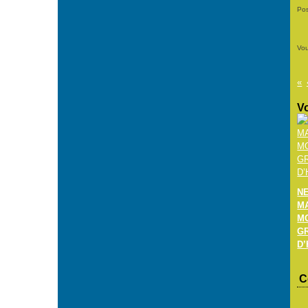
Pos
Vou
Vo
N
M
M
G
D’
C