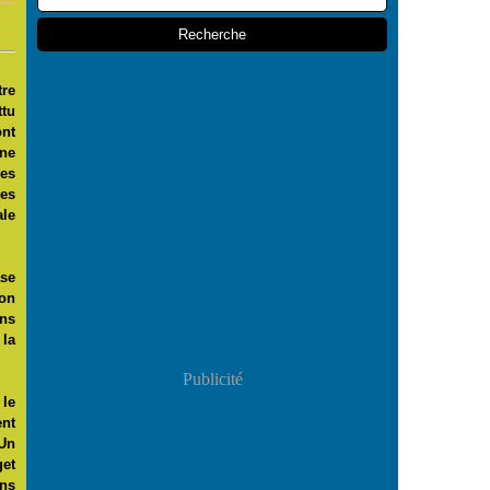
tre
ttu
ont
ine
des
res
ale
ase
on
ns
 la
Publicité
 le
nt
Un
et
ons