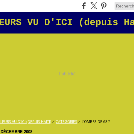
EURS VU D'ICI (depuis H
Publicité
LLEURS VU D'ICI (DEPUIS HAÏTI)
>
CATEGORIES
>
L’OMBRE DE 68 ?
 DÉCEMBRE 2008