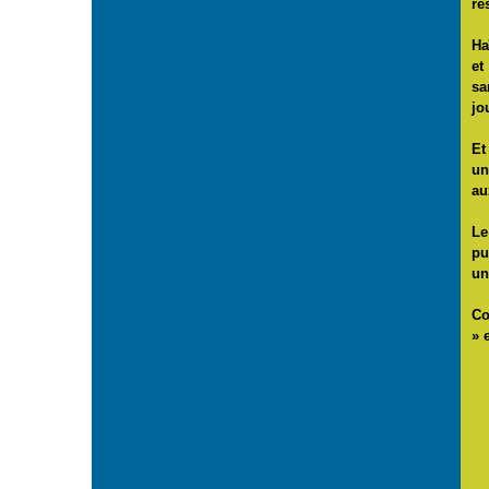
re
Ha
et
sa
jo
Et
un
au
Le
pu
un
Co
» 