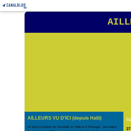
AILL
AILLEURS VU D'ICI (depuis Haïti)
AI
Un blog d'analyse de l'actualité en Haiti et à l'étranger - des sujets
27