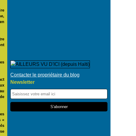
ire
me,
en
tre
ont
es
Contacter le propriétaire du blog
act
Newsletter
aux
 au
 de
es
s «
els
se