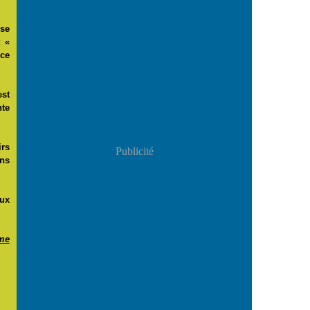
sse
t «
 ce
est
nte
irs
Publicité
ans
eux
me