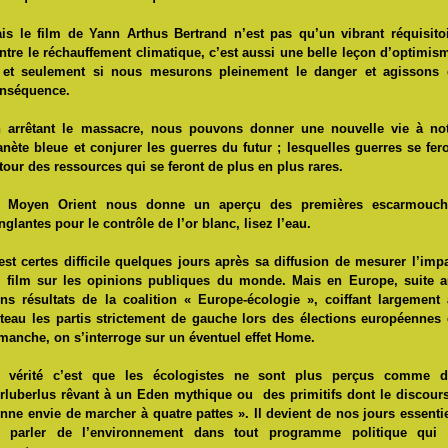
is le film de Yann Arthus Bertrand n’est pas qu’un vibrant réquisito
ntre le réchauffement climatique, c’est aussi une belle leçon d’optimis
 et seulement si nous mesurons pleinement le danger et agissons 
nséquence.
 arrêtant le massacre, nous pouvons donner une nouvelle vie à no
anète bleue et conjurer les guerres du futur ; lesquelles guerres se fer
tour des ressources qui se feront de plus en plus rares.
 Moyen Orient nous donne un aperçu des premières escarmouch
nglantes pour le contrôle de l’or blanc, lisez l’eau.
 est certes difficile quelques jours après sa diffusion de mesurer l’imp
 film sur les opinions publiques du monde. Mais en Europe, suite 
ns résultats de la coalition « Europe-écologie », coiffant largement
teau les partis strictement de gauche lors des élections européennes
manche, on s’interroge sur un éventuel effet Home.
 vérité c’est que les écologistes ne sont plus perçus comme d
rluberlus rêvant à un Eden mythique ou
des primitifs dont le discour
nne envie de marcher à quatre pattes ». Il devient de nos jours essenti
 parler de l’environnement dans tout programme politique qui 