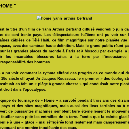
 HOME "
est le titre d’un film de Yann Arthus Bertrand diffusé vendredi 5 juin d
us de cent trente pays. Les téléspectateurs haïtiens ont pu voir sur 
aînes câblées de Télé Haïti, ce film magnifique sur notre planète vue
espace, avec des caméras haute définition. Mais le grand public réuni ça
 sur les grandes places du monde à Paris et à Moscou par exemple, a
ir les incurables blessures faites à la terre par l’insouciance 
irresponsabilité des hommes.
 a pu voir comment le rythme effréné des progrès de ce monde qui d
 18
e
siècle effrayait Jn Jacques Rousseau, le « premier » des écologist
nstituait en fait, un « piège à grande vitesse » qui conduisait notre plan
ut droit dans l’apocalypse.
équipe de tournage de « Home » a survolé pendant trois ans des dizai
 pays et des sites magnifiques, mais aussi des lieux terribles ou à c
vert de puissantes machines semblent faire éternellement le mouvem
 fouiller sans pitié les entrailles de la terre. Tandis que la calotte glaci
reille à une « glace » mal réfrigérée fond lentement mais dangereusem
ovoquant une montée inquiétante des eaux.