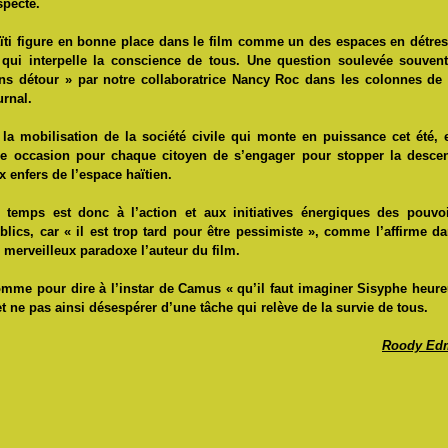
specte.
ïti figure en bonne place dans le film comme un des espaces en détre
 qui interpelle la conscience de tous. Une question soulevée souven
ns détour » par notre collaboratrice Nancy Roc dans les colonnes de
urnal.
 la mobilisation de la société civile qui monte en puissance cet été, 
e occasion pour chaque citoyen de s’engager pour stopper la desce
x enfers de l’espace haïtien.
 temps est donc à l’action et aux initiatives énergiques des pouvo
blics, car « il est trop tard pour être pessimiste », comme l’affirme d
 merveilleux paradoxe l’auteur du film.
mme pour dire à l’instar de Camus « qu’il faut imaginer Sisyphe heur
et ne pas ainsi désespérer d’une tâche qui relève de la survie de tous.
Roody Ed