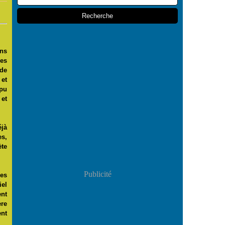
ans
les
 de
 et
 pu
et
éjà
es,
ète
Publicité
nes
iel
ent
ère
ent