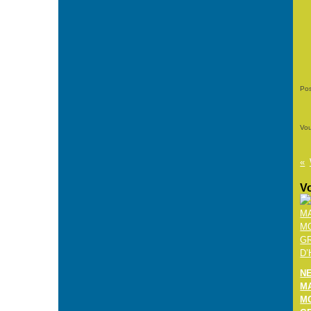
Pos
Vou
Vo
N
M
M