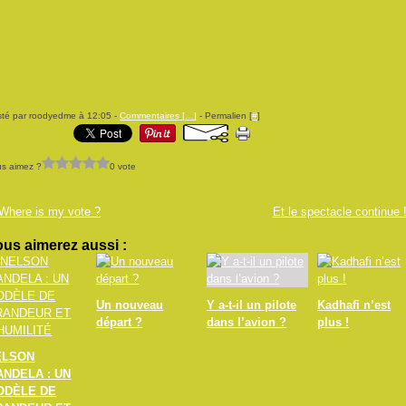
té par roodyedme à 12:05 -
Commentaires [
…
]
- Permalien [
#
]
s aimez ?
0 vote
Where is my vote ?
Et le spectacle continue 
us aimerez aussi :
Un nouveau
Y a-t-il un pilote
Kadhafi n’est
départ ?
dans l’avion ?
plus !
ELSON
ANDELA : UN
ODÈLE DE