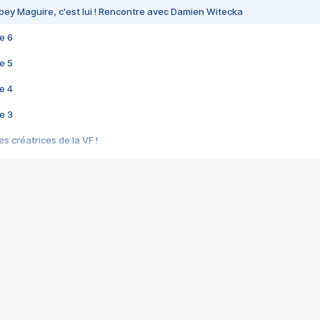
bey Maguire, c'est lui ! Rencontre avec Damien Witecka
e 6
e 5
e 4
e 3
s créatrices de la VF !
e 2
e 1
e Mektoub My Love arrive enfin ! Rencontre avec Shaïn Boumedine et Sal
i : après Toni en famille
elle réalise le bouleversant Dites lui que je l'aime
ais ! Rencontre autour de Vie privée de Rebecca Zlotowski