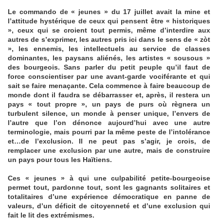
Le commando de « jeunes » du 17 juillet avait la mine et
l’attitude hystérique de ceux qui pensent être « historiques
», ceux qui se croient tout permis, même d’interdire aux
autres de s’exprimer, les autres pris ici dans le sens de « zòt
», les ennemis, les intellectuels au service de classes
dominantes, les paysans aliénés, les artistes « sousous »
des bourgeois. Sans parler du petit peuple qu’il faut de
force conscientiser par une avant-garde vociférante et qui
sait se faire menaçante. Cela commence à faire beaucoup de
monde dont il faudra se débarrasser et, après, il restera un
pays « tout propre », un pays de purs où règnera un
turbulent silence, un monde à penser unique, l’envers de
l’autre que l’on dénonce aujourd’hui avec une autre
terminologie, mais pourri par la même peste de l’intolérance
et…de l’exclusion. Il ne peut pas s’agir, je crois, de
remplacer une exclusion par une autre, mais de construire
un pays pour tous les Haïtiens.
Ces « jeunes » à qui une culpabilité petite-bourgeoise
permet tout, pardonne tout, sont les gagnants solitaires et
totalitaires d’une expérience démocratique en panne de
valeurs, d’un déficit de citoyenneté et d’une exclusion qui
fait le lit des extrémismes.