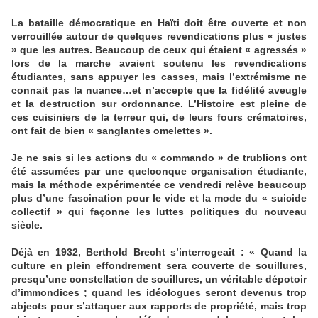
La bataille démocratique en Haïti doit être ouverte et non
verrouillée autour de quelques revendications plus « justes
» que les autres. Beaucoup de ceux qui étaient « agressés »
lors de la marche avaient soutenu les revendications
étudiantes, sans appuyer les casses, mais l’extrémisme ne
connait pas la nuance…et n’accepte que la fidélité aveugle
et la destruction sur ordonnance. L’Histoire est pleine de
ces cuisiniers de la terreur qui, de leurs fours crématoires,
ont fait de bien « sanglantes omelettes ».
Je ne sais si les actions du « commando » de trublions ont
été assumées par une quelconque organisation étudiante,
mais la méthode expérimentée ce vendredi relève beaucoup
plus d’une fascination pour le vide et la mode du « suicide
collectif » qui façonne les luttes politiques du nouveau
siècle.
Déjà en 1932, Berthold Brecht s’interrogeait : « Quand la
culture en plein effondrement sera couverte de souillures,
presqu’une constellation de souillures, un véritable dépotoir
d’immondices ; quand les idéologues seront devenus trop
abjects pour s’attaquer aux rapports de propriété, mais trop