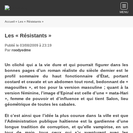
MENU
Accueil
» Les « Résistants »
Les « Résistants »
Publié le 03/08/2009 à 23:19
Par
roodyedme
Un cliché qui a la vie dure et qui pourrait figurer dans les
bonnes pages d’un roman réaliste du siècle dernier est le
profil sommaire du haut fonctionnaire d’État, portant
costard et cravate et un abdomen tout rond, bedonnant de «
magouilles », et toc pour la version masculine ; quant à la
version féminine, l’image d’Epinal est celle d’une « mata-Hari
», femme de pouvoir et d’influence et qui tient Salon, lieu
géométrique de toutes les cabales.
Et c’est ainsi que l’idée la plus courue dans la ville est que
l’Administration publique haïtienne est la gardienne d’une
longue tradition de corruption, et qu’elle vampirise, en un
tour de main, tous ceux qui s’y aventurent avec les