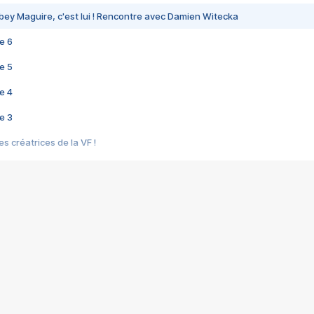
bey Maguire, c'est lui ! Rencontre avec Damien Witecka
e 6
e 5
e 4
e 3
s créatrices de la VF !
e 2
e 1
e Mektoub My Love arrive enfin ! Rencontre avec Shaïn Boumedine et Sal
i : après Toni en famille
elle réalise le bouleversant Dites lui que je l'aime
ais ! Rencontre autour de Vie privée de Rebecca Zlotowski