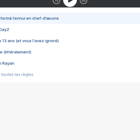
nsformé l’ennui en chef-d’œuvre
 DayZ
 a 13 ans (et vous l'avez ignoré)
e (littéralement)
im Rayan
 toutes les règles
s les jeux vidéo
us choquant de Rockstar ? - Le scandale BULLY
e plus moche de Steam
du RÊVE tourne au CAUCHEMAR
pendant 8 heures