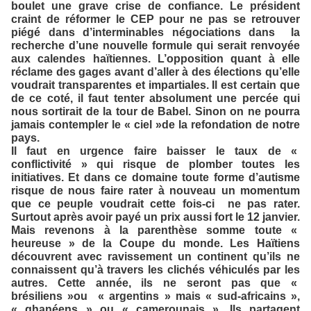
boulet une grave crise de confiance. Le président
craint de réformer le CEP pour ne pas se retrouver
piégé dans d’interminables négociations dans la
recherche d’une nouvelle formule qui serait renvoyée
aux calendes haïtiennes. L’opposition quant à elle
réclame des gages avant d’aller à des élections qu’elle
voudrait transparentes et impartiales. Il est certain que
de ce coté, il faut tenter absolument une percée qui
nous sortirait de la tour de Babel. Sinon on ne pourra
jamais contempler le « ciel »de la refondation de notre
pays.
Il faut en urgence faire baisser le taux de «
conflictivité » qui risque de plomber toutes les
initiatives. Et dans ce domaine toute forme d’autisme
risque de nous faire rater à nouveau un momentum
que ce peuple voudrait cette fois-ci ne pas rater.
Surtout après avoir payé un prix aussi fort le 12 janvier.
Mais revenons à la parenthèse somme toute «
heureuse » de la Coupe du monde. Les Haïtiens
découvrent avec ravissement un continent qu’ils ne
connaissent qu’à travers les clichés véhiculés par les
autres. Cette année, ils ne seront pas que «
brésiliens »ou « argentins » mais « sud-africains »,
« ghanéens » ou « camerounais ». Ils partagent