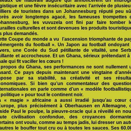
iseaux de mauvais augure qui annoncèrent un imbrogl
gistique et une fièvre insécuritaire avec l’arrivée de plusieu
illiers de touristes dans un Johannesburg réputé peu sû
près avoir longtemps agacé, les fameuses trompettes 
ohannesburg, les vuvuzela ont fini par faire tomber l
railles culturelles et sont devenues les produits touristiqu
es plus demandés.
ette Coupe du monde a vu l’ascension triomphante de pa
 émergents du football ». Un Japon au football ondoyant 
ivers, une Corée du Sud pétillante de vitalité, une Serb
illante et accrocheuse. Et un Ghana, sérieux prétendant à 
nale qui fit vaciller les cœurs !
 propos du Ghana, ses performances ne sont nullement 
asard. Ce pays depuis maintenant une vingtaine d’anné
mpose par sa stabilité, sa créativité et ses résulta
conomiques. Si bien qu’un commentateur des questio
nternationales en parle comme d’un « modèle footballistiq
 politique » pour tout le continent noir.
a « magie » africaine a aussi irradié jusqu’au cœur 
’Europe, plus précisément à Oberhausen en Allemagne, 
side Paul le poulpe, la pieuvre-oracle qui a réveillé en nou
oute civilisation confondue, des croyances dormante
rtains ont voulu, comme au temps jadis, lui dresser un aute
autres le bouffer tout cru ou à toutes les sauces. Ses 60.0