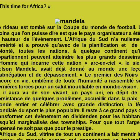
This time for Africa? »
e rideau est tombé sur la Coupe du monde de football. 
ins que l’on puisse dire est que le pays organisateur a été
a hauteur de l’évènement. L’Afrique du Sud n’a nulleme
émérité et a prouvé qu’avec de la planification et de 
olonté, toutes les nations, à quelque continent qu’i
ppartiennent peuvent atteindre les plus grands desseins
’Homme qui incarne cette nation « arc-en-ciel », le sie
elson Mandela, avait déjà donné au monde une leç
’abnégation et de dépassement. « Le premier des Noirs 
ncore en vie, emblème de toute l’humanité a rassemblé s
rnières forces pour un salut inoubliable en mondio-vision.
t il aura vu de son vivant, un pays uni, en dépit de 
rsistance de quelques problèmes, accueillir dans la paix, 
onde entier et célébrer avec grande distinction, la fê
ndiale du sport le plus populaire. Il reste à ce grand pays 
ransformer cet évènement en dividendes pour les habitan
usqu’ici marginalisés des townships. Pour que tout l’arge
pensé ne soit pas que pour le prestige.
Afrique du Sud, vitrine de tout un continent a fait mentir l