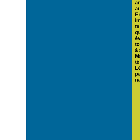
a
a
E
in
t
q
é
to
à 
M
t
L
p
na