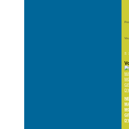
Pos
Vou
Vo
N
M
M
G
D’