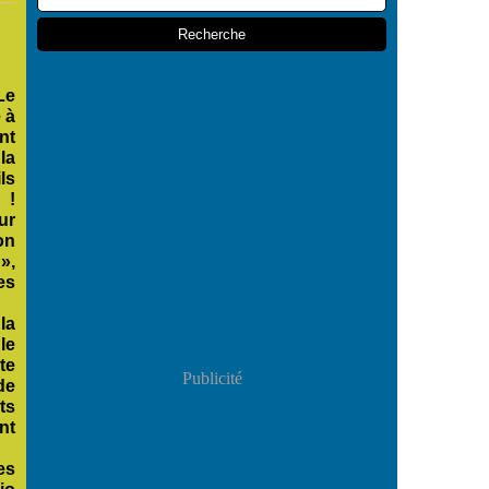
Le
 à
nt
la
ls
 !
ur
on
»,
es
la
le
te
Publicité
de
ts
nt
es