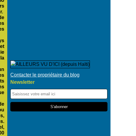
io
rs
r.
de
es
es
ys
et
ie
la
un
Contacter le propriétaire du blog
es
ts
Newsletter
ns
ue
de
ou
s,
s.
l,
00