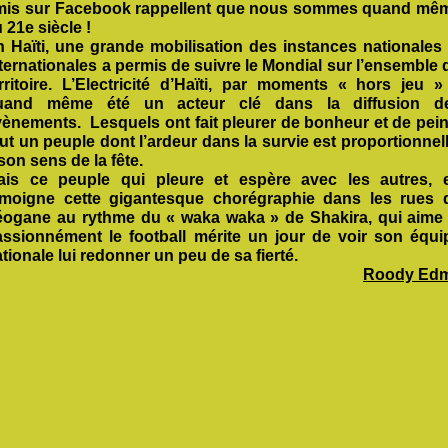
mis sur Facebook rappellent que nous sommes quand mê
u 21
e
siècle !
n Haïti, une grande mobilisation des instances nationales 
ternationales a permis de suivre le Mondial sur l’ensemble 
erritoire. L’Electricité d’Haïti, par moments « hors jeu »
uand même été un acteur clé dans la diffusion d
vènements. Lesquels ont fait pleurer de bonheur et de pein
ut un peuple dont l’ardeur dans la survie est proportionnel
son sens de la fête.
ais ce peuple qui pleure et espère avec les autres, 
émoigne cette gigantesque chorégraphie dans les rues 
éogane au rythme du « waka waka » de Shakira, qui aime 
assionnément le football mérite un jour de voir son équi
tionale lui redonner un peu de sa fierté.
Roody Ed