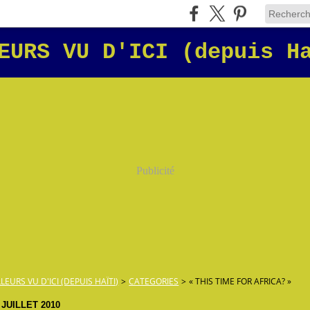
EURS VU D'ICI (depuis H
Publicité
LLEURS VU D'ICI (DEPUIS HAÏTI)
>
CATEGORIES
>
« THIS TIME FOR AFRICA? »
 JUILLET 2010