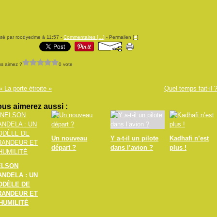
té par roodyedme à 11:57 -
Commentaires [
…
]
- Permalien [
#
]
s aimez ?
0 vote
« La porte étroite »
Quel temps fait-il 
us aimerez aussi :
Un nouveau
Y a-t-il un pilote
Kadhafi n’est
départ ?
dans l’avion ?
plus !
ELSON
ANDELA : UN
ODÈLE DE
RANDEUR ET
HUMILITÉ