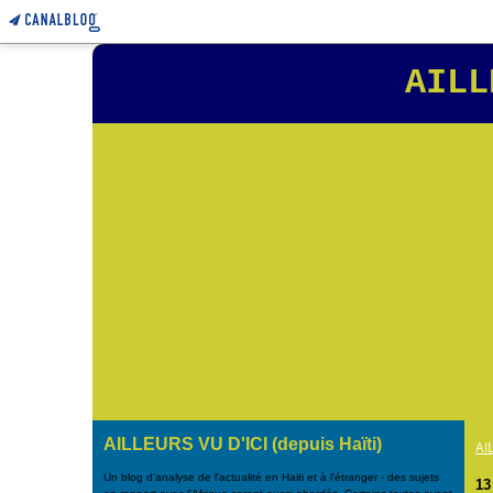
AILL
AILLEURS VU D'ICI (depuis Haïti)
AI
Un blog d'analyse de l'actualité en Haiti et à l'étranger - des sujets
13