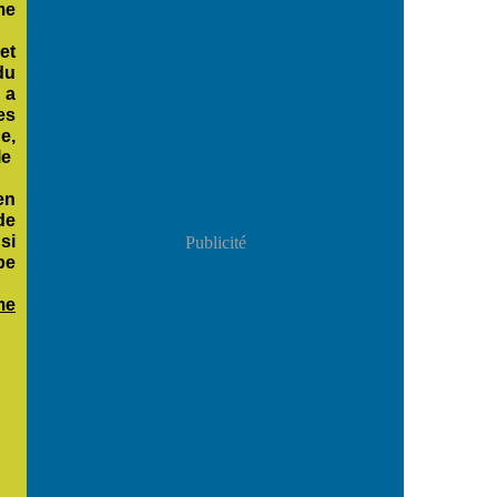
me
et
du
 a
es
e,
le
en
de
si
Publicité
pe
me