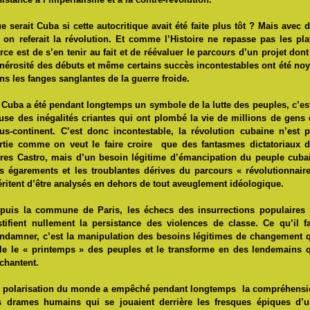
e serait Cuba si cette autocritique avait été faite plus tôt ? Mais avec 
, on referait la révolution. Et comme l’Histoire ne repasse pas les pla
rce est de s’en tenir au fait et de réévaluer le parcours d’un projet dont
nérosité des débuts et même certains succès incontestables ont été no
ns les fanges sanglantes de la guerre froide.
 Cuba a été pendant longtemps un symbole de la lutte des peuples, c’es
use des inégalités criantes qui ont plombé la vie de millions de gens
us-continent. C’est donc incontestable, la révolution cubaine n’est 
rtie comme on veut le faire croire que des fantasmes dictatoriaux 
ères Castro, mais d’un besoin légitime d’émancipation du peuple cuba
s égarements et les troublantes dérives du parcours « révolutionnair
ritent d’être analysés en dehors de tout aveuglement idéologique.
puis la commune de Paris, les échecs des insurrections populaires
stifient nullement la persistance des violences de classe. Ce qu’il f
ndamner, c’est la manipulation des besoins légitimes de changement 
le le « printemps » des peuples et le transforme en des lendemains 
chantent.
 polarisation du monde a empêché pendant longtemps la compréhens
s drames humains qui se jouaient derrière les fresques épiques d’