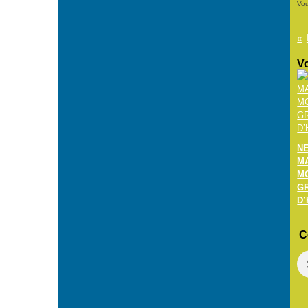
Vou
Vo
N
M
M
G
D’
C