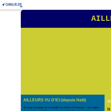
AILL
AILLEURS VU D'ICI (depuis Haïti)
AI
Un blog d'analyse de l'actualité en Haiti et à l'étranger - des sujets
11