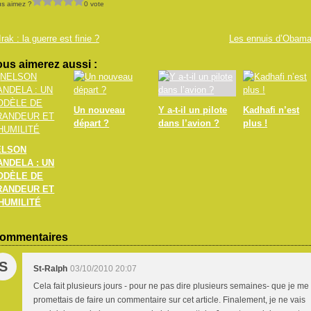
s aimez ?
0 vote
Irak : la guerre est finie ?
Les ennuis d’Obam
us aimerez aussi :
Un nouveau
Y a-t-il un pilote
Kadhafi n’est
départ ?
dans l’avion ?
plus !
ELSON
ANDELA : UN
ODÈLE DE
RANDEUR ET
HUMILITÉ
ommentaires
S
St-Ralph
03/10/2010 20:07
Cela fait plusieurs jours - pour ne pas dire plusieurs semaines- que je me
promettais de faire un commentaire sur cet article. Finalement, je ne vais