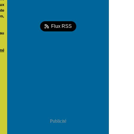
eux
ute
s,
Flux RSS
 au
mé
Publicité