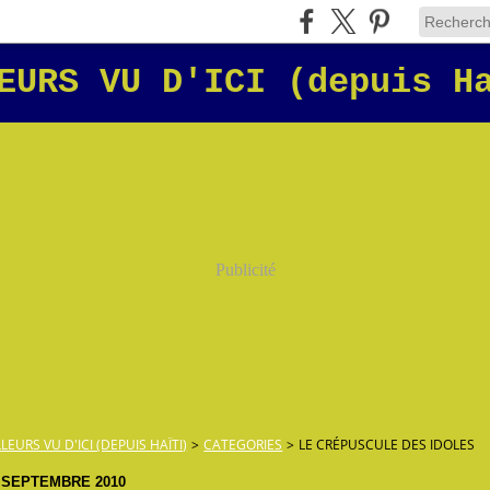
EURS VU D'ICI (depuis H
Publicité
LLEURS VU D'ICI (DEPUIS HAÏTI)
>
CATEGORIES
>
LE CRÉPUSCULE DES IDOLES
 SEPTEMBRE 2010