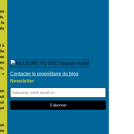
des
ts.
 la
yés
t à
 du
pas
des
in.
Contacter le propriétaire du blog
e »
Newsletter
 ne
aut
qui
qui
ion
une