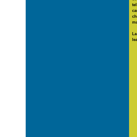
te
ca
ch
ma
La
le