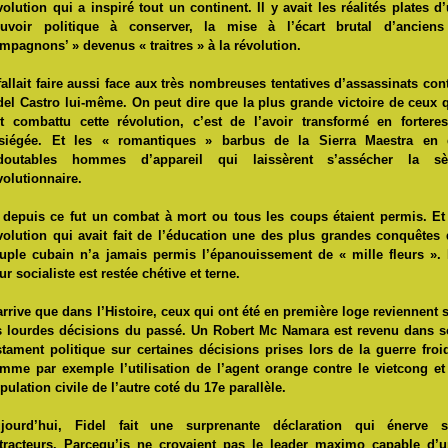
volution qui a inspiré tout un continent. Il y avait les réalités plates d
uvoir politique à conserver, la mise à l’écart brutal d’anciens
mpagnons’ » devenus « traitres » à la révolution.
 fallait faire aussi face aux très nombreuses tentatives d’assassinats con
del Castro lui-même. On peut dire que la plus grande victoire de ceux 
t combattu cette révolution, c’est de l’avoir transformé en fortere
siégée. Et les « romantiques » barbus de la Sierra Maestra en 
doutables hommes d’appareil qui laissèrent s’assécher la sè
volutionnaire.
 depuis ce fut un combat à mort ou tous les coups étaient permis. Et
volution qui avait fait de l’éducation une des plus grandes conquêtes
uple cubain n’a jamais permis l’épanouissement de « mille fleurs ».
eur socialiste est restée chétive et terne.
 arrive que dans l’Histoire, ceux qui ont été en première loge reviennent 
s lourdes décisions du passé. Un Robert Mc Namara est revenu dans 
stament politique sur certaines décisions prises lors de la guerre froi
mme par exemple l’utilisation de l’agent orange contre le vietcong et
pulation civile de l’autre coté du 17e parallèle.
jourd’hui, Fidel fait une surprenante déclaration qui énerve s
tracteurs. Parcequ’is ne croyaient pas le leader maximo capable d’