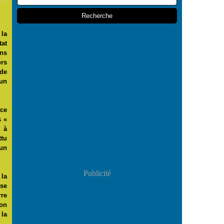
la
tat
ans
ors
de
 un
nce
s «
t à
ttu
’un
Publicité
 la
 se
rre
ion
 la