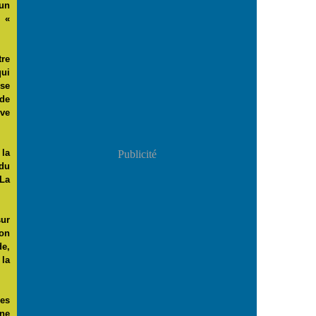
’un
 «
tre
qui
sse
de
ve
 la
Publicité
 du
 La
sur
son
de,
 la
es
une