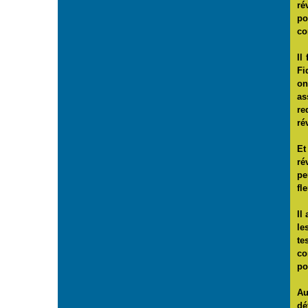
ré
po
co
Il
Fi
on
as
re
ré
Et
ré
pe
fl
Il
le
te
co
po
Au
dé