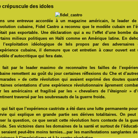
e crépuscule des idoles
ns une entrevue accordée à un magazine américain, le leader de 
volution cubaine, Fidel Castro a reconnu que le modèle cubain en l’é
était pas exportable. Une déclaration qui a eu l’effet d’une bombe d
rtains milieux politiques en Haïti comme en Amérique latine. En deh
 l’exploitation idéologique de tels propos par des adversaires 
expérience cubaine, il demeure que cet entretien à cœur ouvert est
dèle d’autocritique qui fera date.
 fait par le leader maximo de reconnaitre les failles de l’expérie
baine remettent au goût du jour certaines réflexions du Che et d’autre
marades » de cette révolution qui avaient exprimé des doutes quan
rtaines orientations d’une expérience révolutionnaire âprement comba
r les américains et fragilisé par les « chevaliers de l’éteignoir » d
ntinent traversé par les soubresauts de la guerre froide.
 qui fait que l’expérience castriste a été dans une lutte permanente pour
rvie qui explique en grande partie ses dérives totalitaires. On peut
ser la question, ce que serait cette révolution hors contexte de la gue
oide. Ses victoires dans les domaines de la santé et surtout de l’éducat
 seraient peut-être moins ternies…par les manifestations sanglantes de
sistance à l’impérialisme et à la contre-révolution.