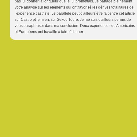
pas lui donner la longueur que je lui promettais. Je partage pleinement
votre analyse sur les éléments qui ont favorisé les dérives totalitaires de
l'expérience castriste. Le parallèle peut d'ailleurs être fait entre cet article
sur Castro et le mien, sur Sékou Touré. Je me suis d'ailleurs permis de
vous paraphraser dans ma conclusion. Deux expériences qu'Américains
et Européens ont travaillé à faire échouer.