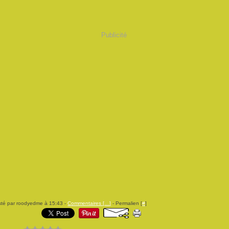
Publicité
té par roodyedme à 15:43 -
Commentaires [
…
]
- Permalien [
#
]