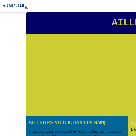
AILL
AILLEURS VU D'ICI (depuis Haïti)
AI
L’
Un blog d'analyse de l'actualité en Haiti et à l'étranger - des sujets