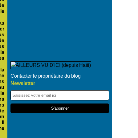
de
le
as
er
us
de
us
la
es
la
me
Contacter le propriétaire du blog
ns
Newsletter
ou
la
ns
ns
de
en
Il
me