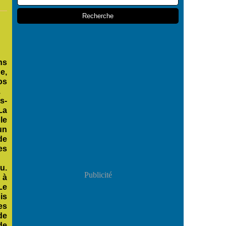
ns
e,
os
.
s-
La
le
un
de
es
u.
Publicité
 à
Le
is
es
de
de