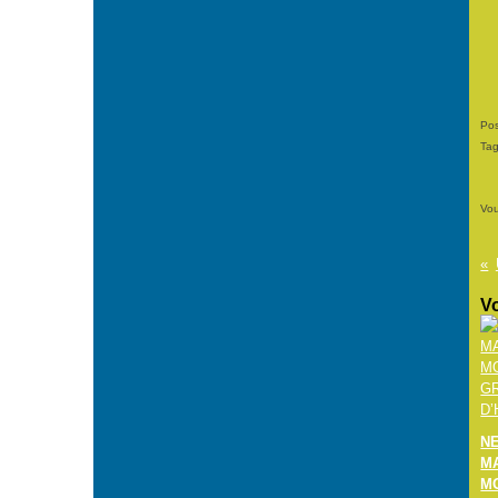
Pos
Ta
Vou
Vo
N
M
M