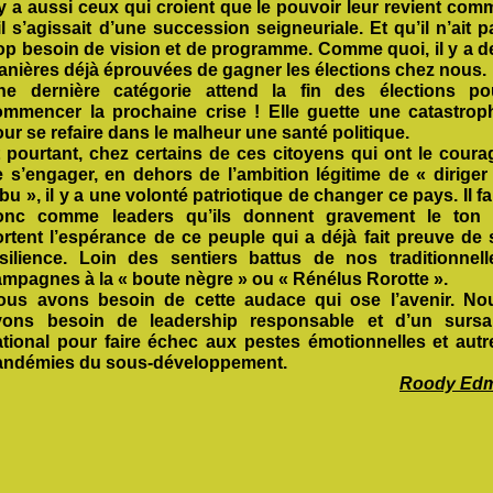
 y a aussi ceux qui croient que le pouvoir leur revient com
il s’agissait d’une succession seigneuriale. Et qu’il n’ait p
rop besoin de vision et de programme. Comme quoi, il y a d
anières déjà éprouvées de gagner les élections chez nous.
ne dernière catégorie attend la fin des élections po
ommencer la prochaine crise ! Elle guette une catastrop
ur se refaire dans le malheur une santé politique.
t pourtant, chez certains de ces citoyens qui ont le coura
 s’engager, en dehors de l’ambition légitime de « diriger 
ibu », il y a une volonté patriotique de changer ce pays. Il fa
onc comme leaders qu’ils donnent gravement le ton 
ortent l’espérance de ce peuple qui a déjà fait preuve de 
ésilience. Loin des sentiers battus de nos traditionnell
ampagnes à la « boute nègre » ou « Rénélus Rorotte ».
ous avons besoin de cette audace qui ose l’avenir. No
vons besoin de leadership responsable et d’un sursa
ational pour faire échec aux pestes émotionnelles et autr
andémies du sous-développement.
Roody Ed