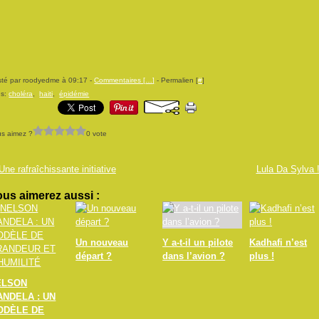
té par roodyedme à 09:17 -
Commentaires [
…
]
- Permalien [
#
]
gs:
choléra
,
haiti
,
épidémie
s aimez ?
0 vote
Une rafraîchissante initiative
Lula Da Sylva 
us aimerez aussi :
Un nouveau
Y a-t-il un pilote
Kadhafi n’est
départ ?
dans l’avion ?
plus !
ELSON
ANDELA : UN
ODÈLE DE