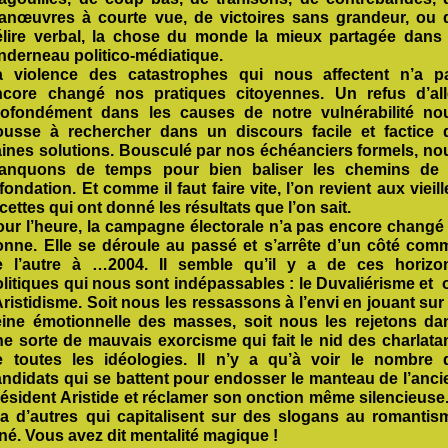
anœuvres à courte vue, de victoires sans grandeur, ou 
élire verbal, la chose du monde la mieux partagée dans 
nderneau politico-médiatique.
a violence des catastrophes qui nous affectent n’a p
ncore changé nos pratiques citoyennes. Un refus d’all
rofondément dans les causes de notre vulnérabilité no
ousse à rechercher dans un discours facile et factice 
aines solutions. Bousculé par nos échéanciers formels, no
anquons de temps pour bien baliser les chemins de 
fondation. Et comme il faut faire vite, l’on revient aux vieill
cettes qui ont donné les résultats que l’on sait.
our l’heure, la campagne électorale n’a pas encore changé 
onne. Elle se déroule au passé et s’arrête d’un côté com
e l’autre à …2004. Il semble qu’il y a de ces horizo
litiques qui nous sont indépassables : le Duvaliérisme et
Aristidisme. Soit nous les ressassons à l’envi en jouant sur 
eine émotionnelle des masses, soit nous les rejetons da
ne sorte de mauvais exorcisme qui fait le nid des charlata
e toutes les idéologies. Il n’y a qu’à voir le nombre 
andidats qui se battent pour endosser le manteau de l’anci
ésident Aristide et réclamer son onction même silencieuse. 
 a d’autres qui capitalisent sur des slogans au romantis
né. Vous avez dit mentalité magique !