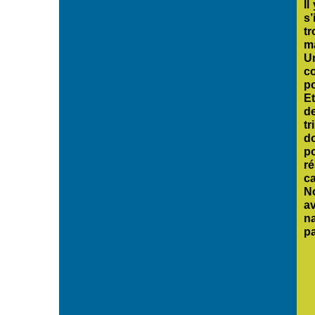
Il
s’
t
m
U
c
po
E
de
tr
d
p
r
c
N
a
n
p