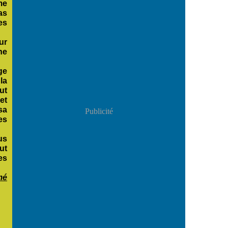
me
as
es
ur
he
ge
la
ut
et
sa
Publicité
es
us
ut
es
mé