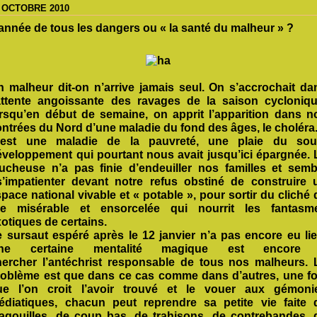
 OCTOBRE 2010
année de tous les dangers ou « la santé du malheur » ?
n malheur dit-on n’arrive jamais seul. On s’accrochait da
’attente angoissante des ravages de la saison cycloniqu
orsqu’en début de semaine, on apprit l’apparition dans n
ntrées du Nord d’une maladie du fond des âges, le choléra
’est une maladie de la pauvreté, une plaie du sou
éveloppement qui pourtant nous avait jusqu’ici épargnée. 
aucheuse n’a pas finie d’endeuiller nos familles et semb
s’impatienter devant notre refus obstiné de construire 
pace national vivable et « potable », pour sortir du cliché 
’île misérable et ensorcelée qui
nourrit les fantasm
otiques de certains.
e sursaut espéré après le 12 janvier n’a pas encore eu lie
ne certaine mentalité magique est encore
hercher
l’antéchrist responsable de tous nos malheurs. 
roblème est que dans ce cas comme dans d’autres, une fo
ue l’on croit l’avoir trouvé et le vouer aux gémoni
édiatiques, chacun peut reprendre sa petite vie faite 
agouilles, de coup bas, de trahisons, de contrebandes, 