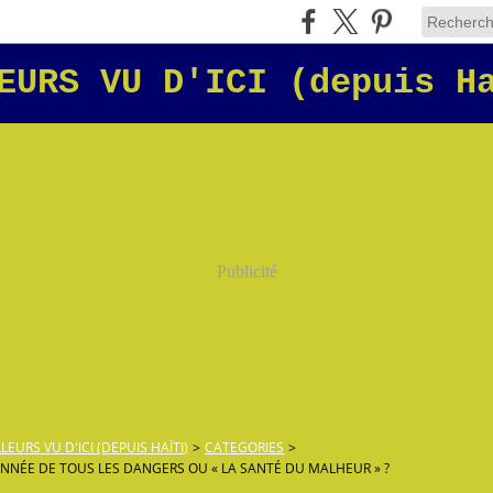
EURS VU D'ICI (depuis H
Publicité
LLEURS VU D'ICI (DEPUIS HAÏTI)
>
CATEGORIES
>
ANNÉE DE TOUS LES DANGERS OU « LA SANTÉ DU MALHEUR » ?