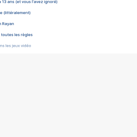
 a 13 ans (et vous l'avez ignoré)
e (littéralement)
im Rayan
 toutes les règles
s les jeux vidéo
us choquant de Rockstar ? - Le scandale BULLY
e plus moche de Steam
du RÊVE tourne au CAUCHEMAR
pendant 8 heures
it… à tort
umiliés par un jeu vidéo
ire - Final Fantasy 8
ti un empire - Age of Empires