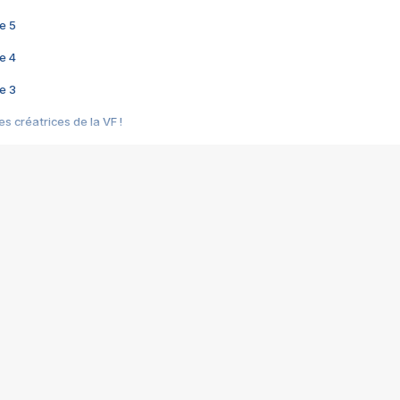
e 5
e 4
e 3
s créatrices de la VF !
e 2
e 1
e Mektoub My Love arrive enfin ! Rencontre avec Shaïn Boumedine et Sal
i : après Toni en famille
elle réalise le bouleversant Dites lui que je l'aime
ais ! Rencontre autour de Vie privée de Rebecca Zlotowski
 de Marguerite, Grave... Rencontre avec Ella Rumpf
 Les Rêveurs, un film intime sur la santé mentale