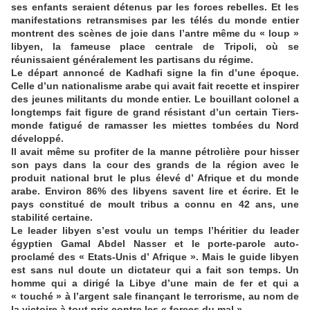
ses enfants seraient détenus par les forces rebelles. Et les
manifestations retransmises par les télés du monde entier
montrent des scènes de joie dans l’antre même du « loup »
libyen, la fameuse place centrale de Tripoli, où se
réunissaient généralement les partisans du régime.
Le départ annoncé de Kadhafi signe la fin d’une époque.
Celle d’un nationalisme arabe qui avait fait recette et inspirer
des jeunes militants du monde entier. Le bouillant colonel a
longtemps fait figure de grand résistant d’un certain Tiers-
monde fatigué de ramasser les miettes tombées du Nord
développé.
Il avait même su profiter de la manne pétrolière pour hisser
son pays dans la cour des grands de la région avec le
produit national brut le plus élevé d’ Afrique et du monde
arabe. Environ 86% des libyens savent lire et écrire. Et le
pays constitué de moult tribus a connu en 42 ans, une
stabilité certaine.
Le leader libyen s’est voulu un temps l’héritier du leader
égyptien Gamal Abdel Nasser et le porte-parole auto-
proclamé des « Etats-Unis d’ Afrique ». Mais le guide libyen
est sans nul doute un dictateur qui a fait son temps. Un
homme qui a dirigé la Libye d’une main de fer et qui a
« touché » à l’argent sale finançant le terrorisme, au nom de
la victoire à tout prix contre les « forces du mal ».