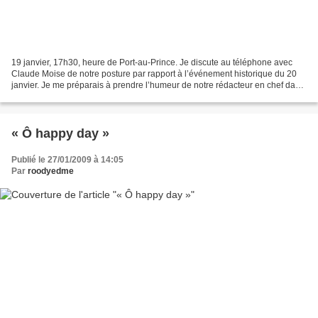
19 janvier, 17h30, heure de Port-au-Prince. Je discute au téléphone avec
Claude Moise de notre posture par rapport à l’événement historique du 20
janvier. Je me préparais à prendre l’humeur de notre rédacteur en chef dans
son « bunker », pourtant ouvert...
« Ô happy day »
Publié le 27/01/2009 à 14:05
Par
roodyedme