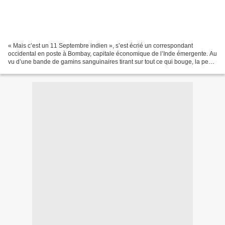
« Mais c’est un 11 Septembre indien », s’est écrié un correspondant
occidental en poste à Bombay, capitale économique de l’Inde émergente. Au
vu d’une bande de gamins sanguinaires tirant sur tout ce qui bouge, la peur
et le scepticisme se sont emparés...