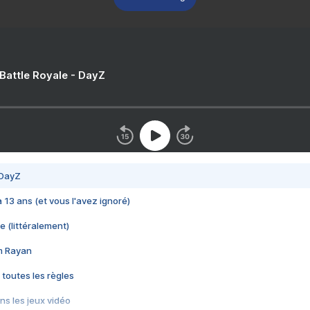
 Battle Royale - DayZ
 DayZ
 a 13 ans (et vous l'avez ignoré)
e (littéralement)
im Rayan
 toutes les règles
s les jeux vidéo