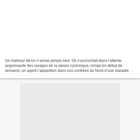
Un malheur dit-on n’arrive jamais seul. On s’accrochait dans l’attente
angoissante des ravages de la saison cyclonique, lorsqu’en début de
semaine, on apprit l’apparition dans nos contrées du Nord d’une maladie du
fond des âges, le choléra. C’est une...