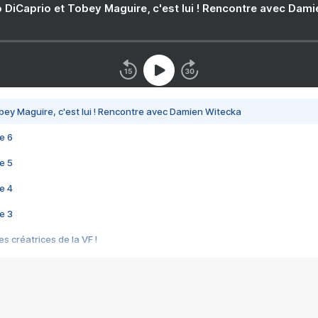
 DiCaprio et Tobey Maguire, c'est lui ! Rencontre avec Dam
bey Maguire, c'est lui ! Rencontre avec Damien Witecka
e 6
e 5
e 4
e 3
s créatrices de la VF !
e 2
e 1
e Mektoub My Love arrive enfin ! Rencontre avec Shaïn Boumedine et Sal